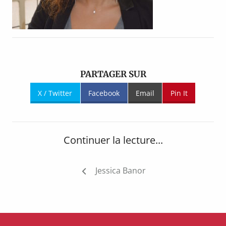
PARTAGER SUR
X / Twitter
Facebook
Email
Pin It
Continuer la lecture...
Navigation
Jessica Banor
de
l’article