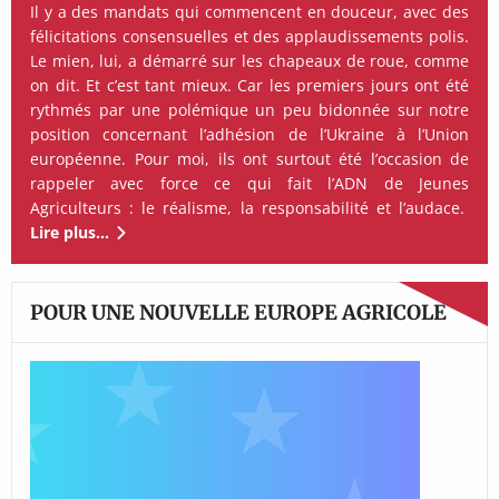
Il y a des mandats qui commencent en douceur, avec des
félicitations consensuelles et des applaudissements polis.
Le mien, lui, a démarré sur les chapeaux de roue, comme
on dit. Et c’est tant mieux. Car les premiers jours ont été
rythmés par une polémique un peu bidonnée sur notre
position concernant l’adhésion de l’Ukraine à l’Union
européenne. Pour moi, ils ont surtout été l’occasion de
rappeler avec force ce qui fait l’ADN de Jeunes
Agriculteurs : le réalisme, la responsabilité et l’audace.
Lire plus…
POUR UNE NOUVELLE EUROPE AGRICOLE