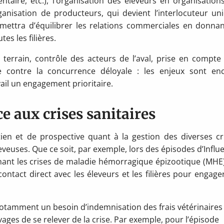
ntaire, etc.), l’organisation des éleveurs en organisation
ganisation de producteurs, qui devient l’interlocuteur un
permettra d’équilibrer les relations commerciales en donnan
es les filières.
e terrain, contrôle des acteurs de l’aval, prise en compte
e contre la concurrence déloyale : les enjeux sont en
avail un engagement prioritaire.
ce aux crises sanitaires
ien et de prospective quant à la gestion des diverses cr
leveuses. Que ce soit, par exemple, lors des épisodes d’Influ
nant les crises de maladie hémorragique épizootique (MHE
contact direct avec les éleveurs et les filières pour engage
notamment un besoin d’indemnisation des frais vétérinaires
ages de se relever de la crise. Par exemple, pour l’épisode