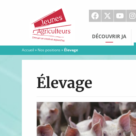
Jeunes
Agriculteurs
DÉCOUVRIR JA
Accueil
»
Nos positions
»
Élevage
Élevage