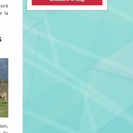
eure
e la
s
ion,