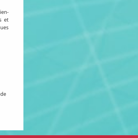
ien-
s et
ques
 de