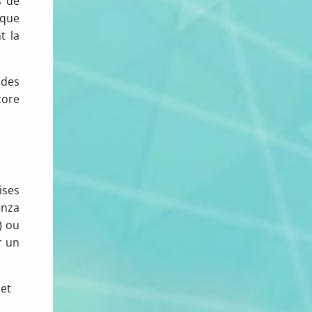
s de
ique
t la
 des
core
ises
enza
) ou
r un
 et