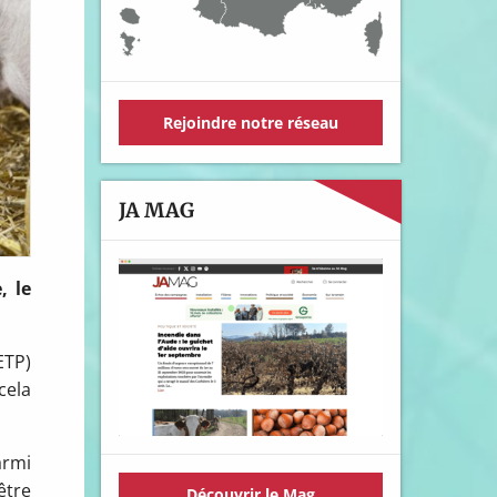
Rejoindre notre réseau
JA MAG
, le
ETP)
cela
armi
être
Découvrir le Mag