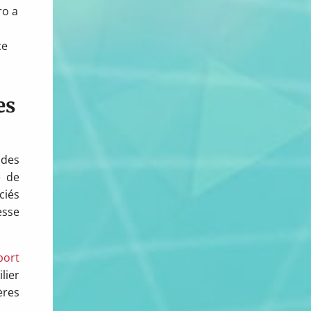
ro a
ce
es
 des
e de
ciés
esse
port
lier
ères