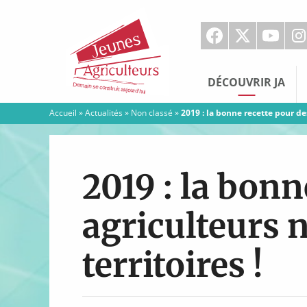
Jeunes
Agriculteurs
DÉCOUVRIR JA
Accueil
»
Actualités
»
Non classé
»
2019 : la bonne recette pour de
2019 : la bonn
agriculteurs
territoires !