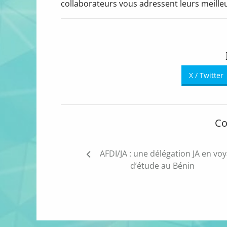
collaborateurs vous adressent leurs meille
X / Twitter
Co
Navigation
AFDI/JA : une délégation JA en vo
de
d’étude au Bénin
l’article