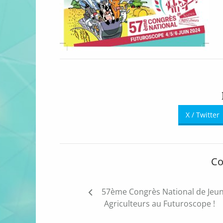
X / Twitter
Co
Navigation
57ème Congrès National de Jeu
de
Agriculteurs au Futuroscope !
l’article