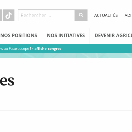
ACTUALITÉS
AD
NOS POSITIONS
NOS INITIATIVES
DEVENIR AGRIC
s au Futuroscope !
»
affiche-congres
es