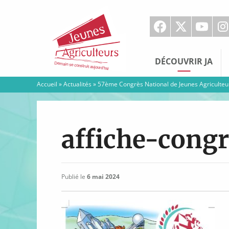
Jeunes
Agriculteurs
DÉCOUVRIR JA
Accueil
»
Actualités
»
57ème Congrès National de Jeunes Agriculteur
affiche-congr
Publié le
6 mai 2024