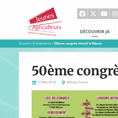
Jeunes
Agriculteurs
DÉCOUVRIR JA
Accueil
»
Événements
»
50ème congrès électif à Mâcon
50ème congrès
31 Mai 2016
Mâcon, France