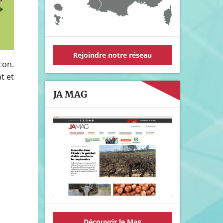
Rejoindre notre réseau
con.
t et
JA MAG
Découvrir le Mag