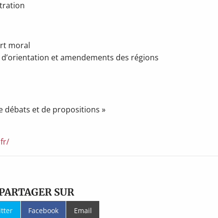
tration
rt moral
t d’orientation et amendements des régions
e débats et de propositions »
fr/
PARTAGER SUR
itter
Facebook
Email