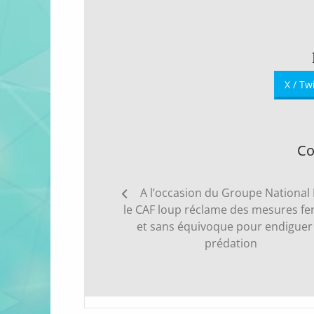
X / Tw
Co
Navigation
A l’occasion du Groupe National
de
le CAF loup réclame des mesures f
l’article
et sans équivoque pour endiguer 
prédation