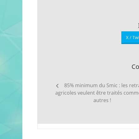
X / Tw
Co
Navigation
85% minimum du Smic : les retr
de
agricoles veulent être traités comm
l’article
autres !