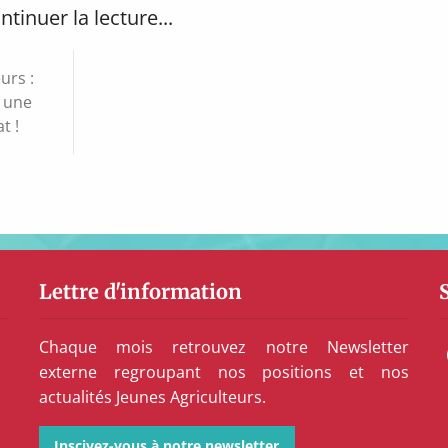
ntinuer la lecture...
urs :
r une
t !
Lettre d'information
Chaque mois retrouvez notre Newsletter
externe regroupant nos positions et nos
actualités Jeunes Agriculteurs.
Inscivez-vous à notre newsletter