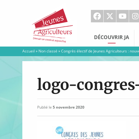
Jeunes
Agriculteurs
DÉCOUVRIR JA
Accueil
»
Non classé
»
Congrès électif de Jeunes Agriculteurs : nouv
logo-congres
Publié le
5 novembre 2020