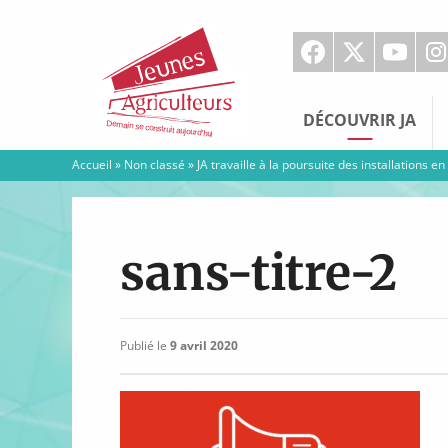
Jeunes
Agriculteurs
DÉCOUVRIR JA
Accueil
»
Non classé
»
JA travaille à la poursuite des installations en
sans-titre-2
Publié le
9 avril 2020