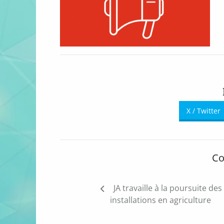
X / Twitter
Co
Navigation
JA travaille à la poursuite des
de
installations en agriculture
l’article