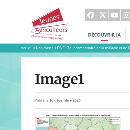
Jeunes
Agriculteurs
DÉCOUVRIR JA
Accueil
»
Non classé
»
DNC : Tout comprendre de la maladie et de l’
Image1
Publié le
16 décembre 2025