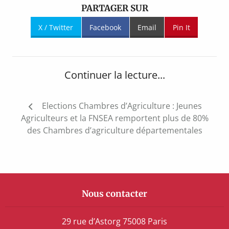
PARTAGER SUR
X / Twitter
Facebook
Email
Pin It
Continuer la lecture...
Navigation
Elections Chambres d’Agriculture : Jeunes
de
Agriculteurs et la FNSEA remportent plus de 80%
l’article
des Chambres d’agriculture départementales
Nous contacter
29 rue d’Astorg 75008 Paris