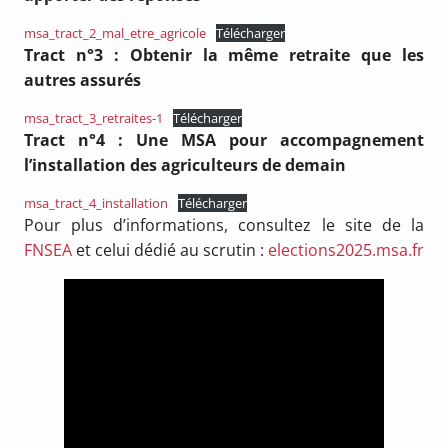
msa_tract_2_mal_etre_agricole
Télécharger
Tract n°3 : Obtenir la même retraite que les
autres assurés
msa_tract_3_retraites-1
Télécharger
Tract n°4 : Une MSA pour accompagnement
l’installation des agriculteurs de demain
msa_tract_4_installation
Télécharger
Pour plus d’informations, consultez le site de la
FNSEA
et celui dédié au scrutin :
elections2025.msa.fr