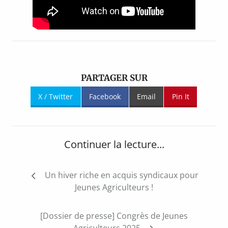
PARTAGER SUR
X / Twitter
Facebook
Email
Pin It
Continuer la lecture...
Navigation
Un hiver riche en acquis syndicaux pour
de
Jeunes Agriculteurs !
l’article
[Dossier de presse] Congrès de Jeunes
Agriculteurs 2025