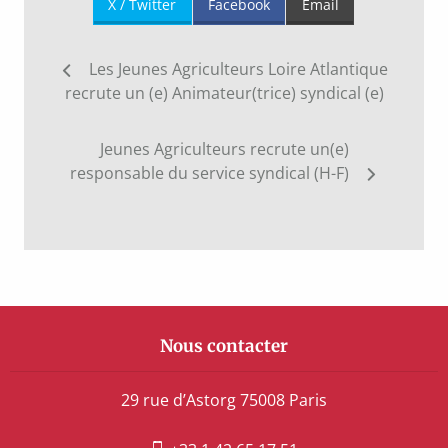
X / Twitter
Facebook
Email
Navigation
Les Jeunes Agriculteurs Loire Atlantique
de
recrute un (e) Animateur(trice) syndical (e)
l’article
Jeunes Agriculteurs recrute un(e)
responsable du service syndical (H-F)
Nous contacter
29 rue d’Astorg 75008 Paris