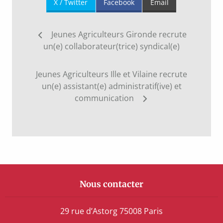
X / Twitter
Facebook
Email
Navigation
Jeunes Agriculteurs Gironde recrute
de
un(e) collaborateur(trice) syndical(e)
l’article
Jeunes Agriculteurs Ille et Vilaine recrute
un(e) assistant(e) administratif(ive) et
communication
Nous contacter
29 rue d’Astorg 75008 Paris