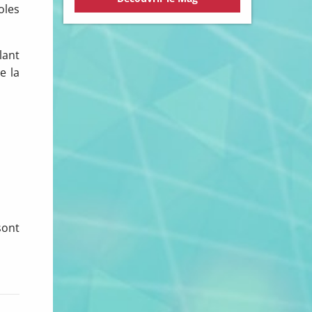
oles
lant
e la
sont