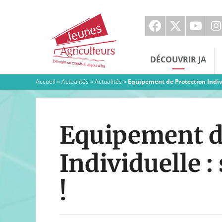
Jeunes
Agriculteurs
DÉCOUVRIR JA
Accueil
»
Actualités
»
Actualités
»
Equipement de Protection Indivi
Equipement d
Individuelle 
!