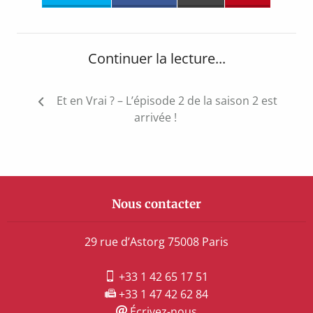
Continuer la lecture...
Navigation
Et en Vrai ? – L’épisode 2 de la saison 2 est
de
arrivée !
l’article
Nous contacter
29 rue d’Astorg 75008 Paris
+33 1 42 65 17 51
+33 1 47 42 62 84
Écrivez-nous