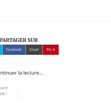
PARTAGER SUR
Facebook
Email
Pin It
ntinuer la lecture...
uvrir
le !