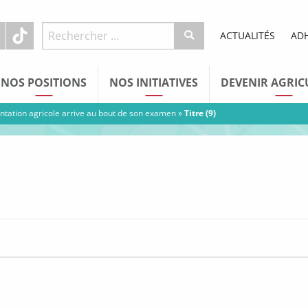
ACTUALITÉS
AD
NOS POSITIONS
NOS INITIATIVES
DEVENIR AGRIC
rientation agricole arrive au bout de son examen
»
Titre (9)