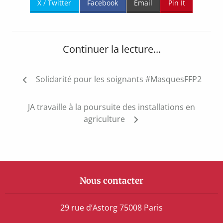
X / Twitter
Facebook
Email
Pin It
Continuer la lecture...
Navigation
Solidarité pour les soignants #MasquesFFP2
de
l’article
JA travaille à la poursuite des installations en
agriculture
Nous contacter
29 rue d’Astorg 75008 Paris