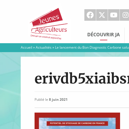
Jeunes
Agriculteurs
DÉCOUVRIR JA
Accueil
»
Actualités
»
Le lancement du Bon Diagnostic Carbone salué
erivdb5xiaib
Publié le
8 juin 2021