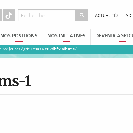
ACTUALITÉS
AD
NOS POSITIONS
NOS INITIATIVES
DEVENIR AGRIC
 par Jeunes Agriculteurs
»
erivdb5xiaibsms-1
sms-1