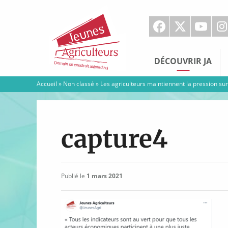
Jeunes
Agriculteurs
DÉCOUVRIR JA
Accueil
»
Non classé
»
Les agriculteurs maintiennent la pression su
capture4
Publié le
1 mars 2021