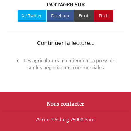
PARTAGER SUR
X / Twitter
Facebook
Email
Pin It
Continuer la lecture...
Navigation
Les agriculteurs maintiennent la pression
de
sur les négociations commerciales
l’article
Nous contacter
29 rue d’Astorg 75008 Paris