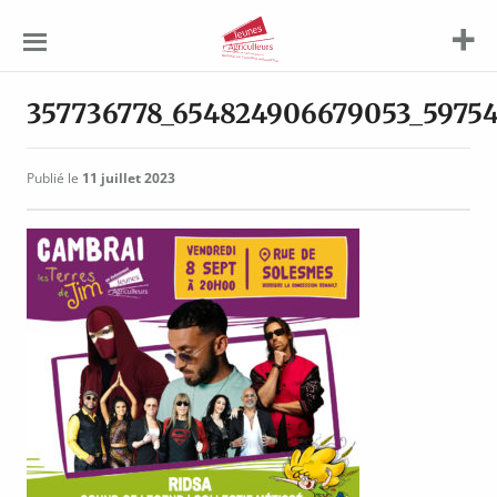
Jeunes
Agriculteurs
357736778_654824906679053_59754
Publié le
11 juillet 2023