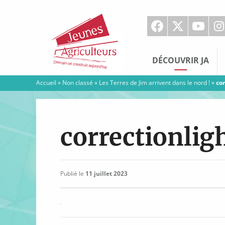
Jeunes
Agriculteurs
DÉCOUVRIR JA
Accueil
»
Non classé
»
Les Terres de Jim arrivent dans le nord !
»
co
correctionli
Publié le
11 juillet 2023