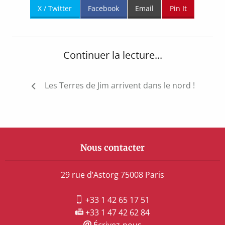
X / Twitter
Facebook
Email
Pin It
Continuer la lecture...
Navigation
Les Terres de Jim arrivent dans le nord !
de
l’article
Nous contacter
29 rue d’Astorg 75008 Paris
+33 1 42 65 17 51
+33 1 47 42 62 84
Écrivez-nous