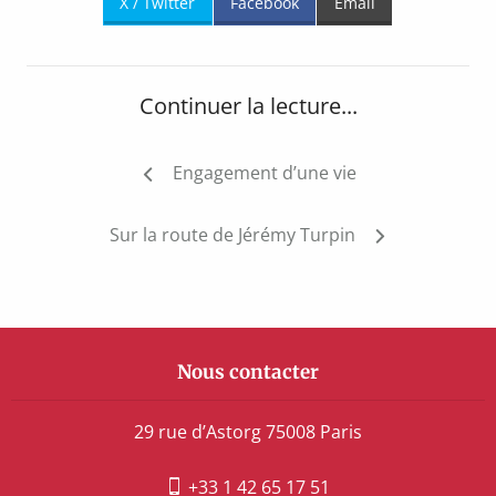
X / Twitter
Facebook
Email
Continuer la lecture...
Navigation
Engagement d’une vie
de
l’article
Sur la route de Jérémy Turpin
Nous contacter
29 rue d’Astorg 75008 Paris
+33 1 42 65 17 51