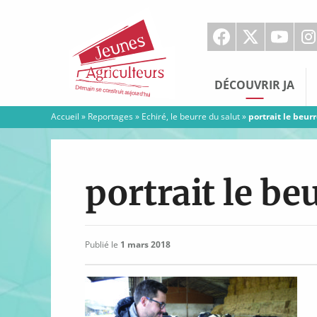
Jeunes
Agriculteurs
DÉCOUVRIR JA
Accueil
»
Reportages
»
Echiré, le beurre du salut
»
portrait le beur
portrait le be
Publié le
1 mars 2018