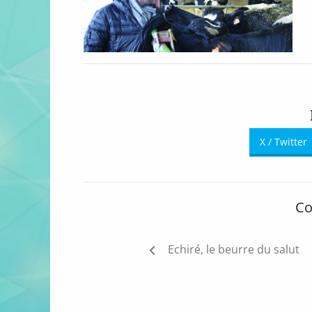
X / Twitter
Co
Navigation
Echiré, le beurre du salut
de
l’article