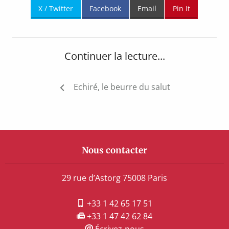
X / Twitter
Facebook
Email
Pin It
Continuer la lecture...
Navigation
Echiré, le beurre du salut
de
l’article
Nous contacter
29 rue d’Astorg 75008 Paris
+33 1 42 65 17 51
+33 1 47 42 62 84
Écrivez-nous