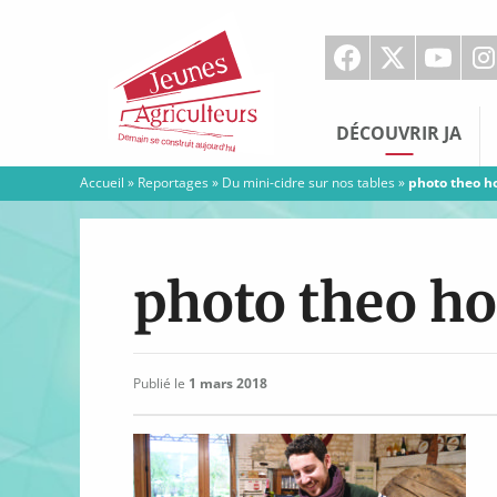
Jeunes
Agriculteurs
DÉCOUVRIR JA
Accueil
»
Reportages
»
Du mini-cidre sur nos tables
»
photo theo h
photo theo ho
Publié le
1 mars 2018