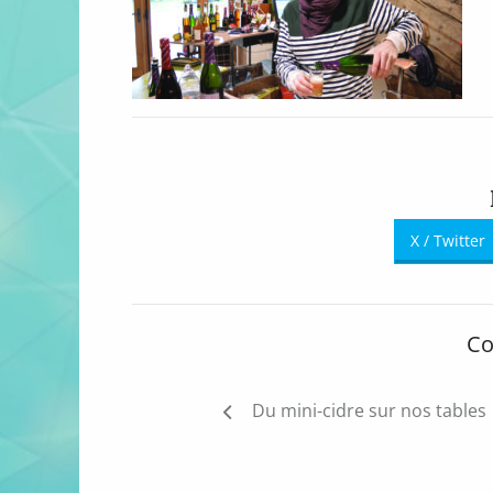
X / Twitter
Co
Navigation
Du mini-cidre sur nos tables
de
l’article