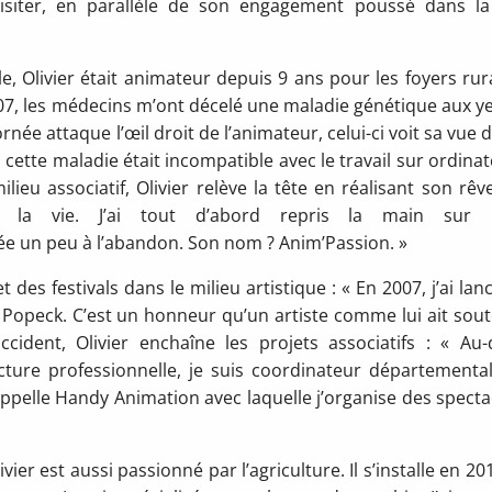
 visiter, en parallèle de son engagement poussé dans la
e, Olivier était animateur depuis 9 ans pour les foyers rur
7, les médecins m’ont décelé une maladie génétique aux ye
née attaque l’œil droit de l’animateur, celui-ci voit sa vue d
is cette maladie était incompatible avec le travail sur ordinat
ilieu associatif, Olivier relève la tête en réalisant son rêv
r la vie. J’ai tout d’abord repris la main sur 
sée un peu à l’abandon. Son nom ? Anim’Passion. »
des festivals dans le milieu artistique : « En 2007, j’ai lanc
r Popeck. C’est un honneur qu’un artiste comme lui ait sou
cident, Olivier enchaîne les projets associatifs : « Au-
cture professionnelle, je suis coordinateur départementa
appelle Handy Animation avec laquelle j’organise des specta
ivier est aussi passionné par l’agriculture. Il s’installe en 20