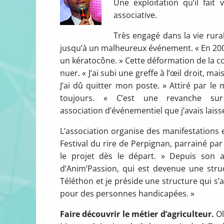
Une exploitation qu’il fait
associative.
Très engagé dans la vie rural
jusqu’à un malheureux événement. « En 200
un kératocône. » Cette déformation de la cor
nuer. « J’ai subi une greffe à l’œil droit, ma
J’ai dû quitter mon poste. » Attiré par le m
toujours. « C’est une revanche su
association d’événementiel que j’avais lais
L’association organise des manifestations et 
Festival du rire de Perpignan, parrainé pa
le projet dès le départ. » Depuis son ac
d’Anim’Passion, qui est devenue une stru
Téléthon et je préside une structure qui s’
pour des personnes handicapées. »
Faire découvrir le métier d’agriculteur.
Ol