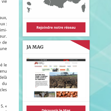
 vie
aux,
ux :
Rejoindre notre réseau
imi-
eur.
e de
JA MAG
une
é le
tenu
delà
l du
cles
15. «
Découvrir le Mag