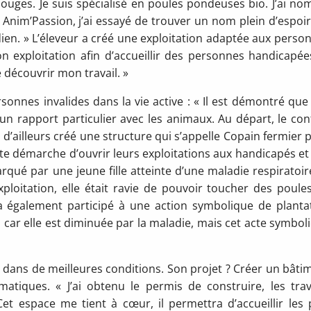
ouges. Je suis spécialisé en poules pondeuses bio. J’ai n
im’Passion, j’ai essayé de trouver un nom plein d’espoir
ien. » L’éleveur a créé une exploitation adaptée aux perso
n exploitation afin d’accueillir des personnes handicapée
e découvrir mon travail. »
rsonnes invalides dans la vie active : « Il est démontré que
 rapport particulier avec les animaux. Au départ, le con
’ai d’ailleurs créé une structure qui s’appelle Copain fermier 
tte démarche d’ouvrir leurs exploitations aux handicapés et
qué par une jeune fille atteinte d’une maladie respiratoire
ploitation, elle était ravie de pouvoir toucher des poule
lle a également participé à une action symbolique de planta
le, car elle est diminuée par la maladie, mais cet acte symbol
t dans de meilleures conditions. Son projet ? Créer un bâti
matiques. « J’ai obtenu le permis de construire, les tra
 espace me tient à cœur, il permettra d’accueillir les 