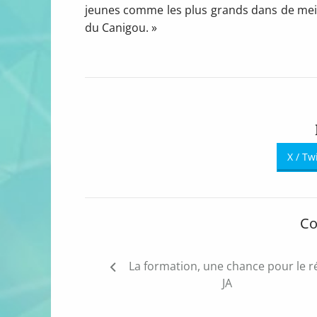
jeunes comme les plus grands dans de meill
du Canigou. »
X / Tw
Co
Navigation
La formation, une chance pour le 
de
JA
l’article