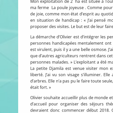
Mon exploitation de 2 ha est située à Toul
ma ferme La poule joyeuse . Comme pour An
de joie, comme mon état d’esprit au quotid
en situation de handicap : « J’ai pensé mo
proposer des visites. Le but est de leur fair
La démarche d’Olivier est d’intégrer les pe
personnes handicapées mentalement ont un
est virulent, puis il y a une belle osmose. J
que d’autres agriculteurs rentrent dans ce
personnes malades. » L’exploitant a été mar
La petite Djamila est venue visiter mon ex
liberté. J’ai vu son visage s’illuminer. E
d’arbres. Elle n’a pas pu le faire toute seu
était fort. »
Olivier souhaite accueillir plus de monde e
d’accueil pour organiser des séjours thé
devraient donc commencer début 2018. Cet