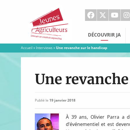
Jeunes
Agriculteurs
DÉCOUVRIR JA
Accueil
»
Interviews
»
Une revanche sur le handicap
Une revanche 
Publié le
19 janvier 2018
À 39 ans, Olivier Parra a d
d’événementiel et est deven