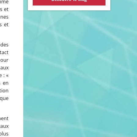
ommé
s et
nnes
s et
 des
tact
pour
 aux
 : «
s en
tion
ique
ment
vaux
plus