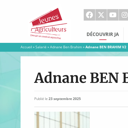
Jeunes
Agriculteurs
DÉCOUVRIR JA
Accueil
»
Salarié
»
Adnane Ben Brahim
»
Adnane BEN BRAHIM V2
Adnane BEN 
Publié le
23 septembre 2025