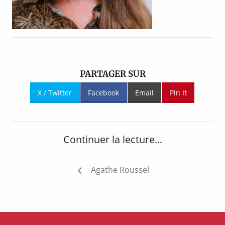
PARTAGER SUR
X / Twitter
Facebook
Email
Pin It
Continuer la lecture...
Navigation
Agathe Roussel
de
l’article