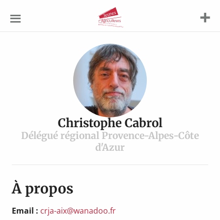
Jeunes
Agriculteurs
Christophe Cabrol
Délégué régional Provence-Alpes-Côte
d'Azur
À propos
Email :
crja-aix@wanadoo.fr