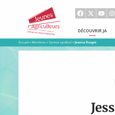
Jeunes
Agriculteurs
DÉCOUVRIR JA
Accueil
»
Membres
»
Service syndical
»
Jessica Durget
Jes