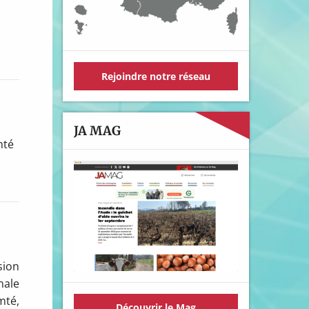
Rejoindre notre réseau
JA MAG
mté
sion
nale
mté,
Découvrir le Mag