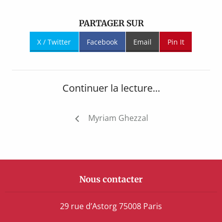
PARTAGER SUR
X / Twitter
Facebook
Email
Pin It
Continuer la lecture...
Navigation
Myriam Ghezzal
de
l’article
Nous contacter
29 rue d’Astorg 75008 Paris