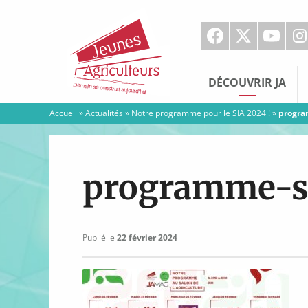
Jeunes
Agriculteurs
DÉCOUVRIR JA
Accueil
»
Actualités
»
Notre programme pour le SIA 2024 !
»
progra
programme-s
Publié le
22 février 2024