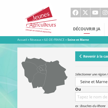
Jeunes
Agriculteurs
DÉCOUVRIR JA
Accueil
»
Réseaux
»
ILE-DE-FRANCE
»
Seine et Marne
Revenir à la ca
Sélectionner une région /
Ou
Search
for:
ex : Bouches-du-Rhone