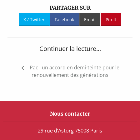
PARTAGER SUR
X / Twitter
Facebook
Email
Pin It
Continuer la lecture...
Navigation
Pac : un accord en demi-teinte pour le
de
renouvellement des générations
l’article
Nous contacter
29 rue d’Astorg 75008 Paris