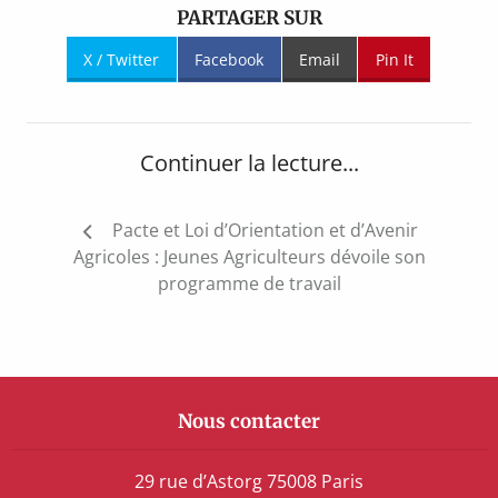
PARTAGER SUR
X / Twitter
Facebook
Email
Pin It
Continuer la lecture...
Navigation
Pacte et Loi d’Orientation et d’Avenir
de
Agricoles : Jeunes Agriculteurs dévoile son
l’article
programme de travail
Nous contacter
29 rue d’Astorg 75008 Paris