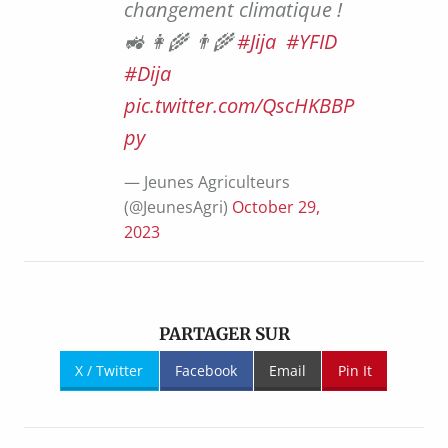
changement climatique !
🚜👩‍🌾👨‍🌾
#Jija
#YFID
#Dija
pic.twitter.com/QscHKBBP
py
— Jeunes Agriculteurs
(@JeunesAgri)
October 29,
2023
PARTAGER SUR
X / Twitter
Facebook
Email
Pin It