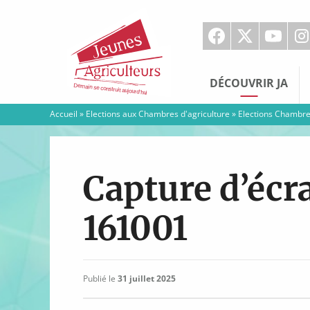
Jeunes
Agriculteurs
DÉCOUVRIR JA
Accueil
»
Elections aux Chambres d'agriculture
»
Elections Chambres
Capture d’écr
161001
Publié le
31 juillet 2025