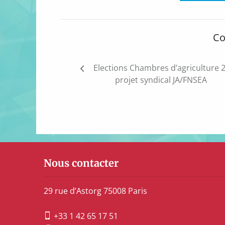
Co
Navigation
Elections Chambres d’agriculture 2
de
projet syndical JA/FNSEA
l’article
Nous contacter
29 rue d’Astorg 75008 Paris
+33 1 42 65 17 51