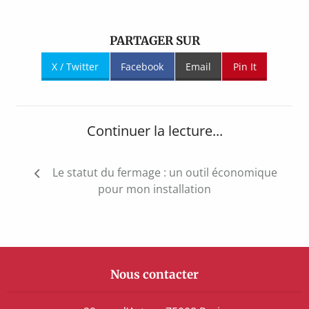
PARTAGER SUR
X / Twitter
Facebook
Email
Pin It
Continuer la lecture...
Navigation
Le statut du fermage : un outil économique
de
pour mon installation
l’article
Nous contacter