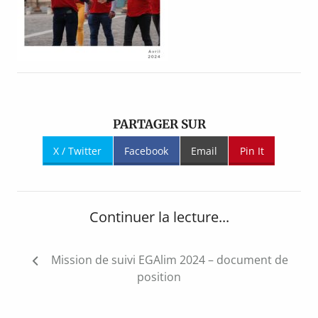
PARTAGER SUR
X / Twitter
Facebook
Email
Pin It
Continuer la lecture...
Navigation
Mission de suivi EGAlim 2024 – document de
de
position
l’article