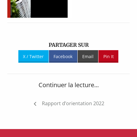
PARTAGER SUR
X / Twitter
Facebook
Email
Pin It
Continuer la lecture...
Navigation
Rapport d’orientation 2022
de
l’article