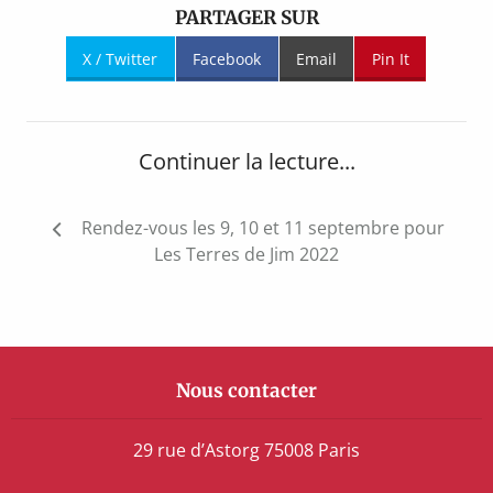
PARTAGER SUR
X / Twitter
Facebook
Email
Pin It
Continuer la lecture...
Navigation
Rendez-vous les 9, 10 et 11 septembre pour
de
Les Terres de Jim 2022
l’article
Nous contacter
29 rue d’Astorg 75008 Paris