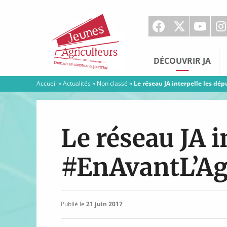
Jeunes
Agriculteurs
DÉCOUVRIR JA
Accueil
»
Actualités
»
Non classé
»
Le réseau JA interpelle les dé
Le réseau JA i
#EnAvantL’Ag
Publié le
21 juin 2017