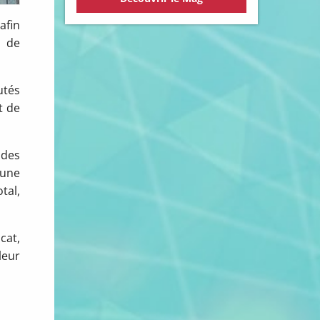
afin
t de
utés
t de
 des
 une
tal,
cat,
leur