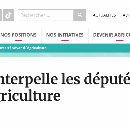
ACTUALITÉS
AD
NOS POSITIONS
NOS INITIATIVES
DEVENIR AGRIC
putés #EnAvantL’Agriculture
nterpelle les déput
riculture