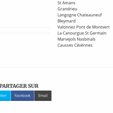
St Amans
Grandrieu
Langogne Chateauneuf
Bleymard
Valonnez Pont de Montvert
La Canourgue St Germain
Marvejols Nasbinals
Causses Cévènnes
PARTAGER SUR
itter
Facebook
Email