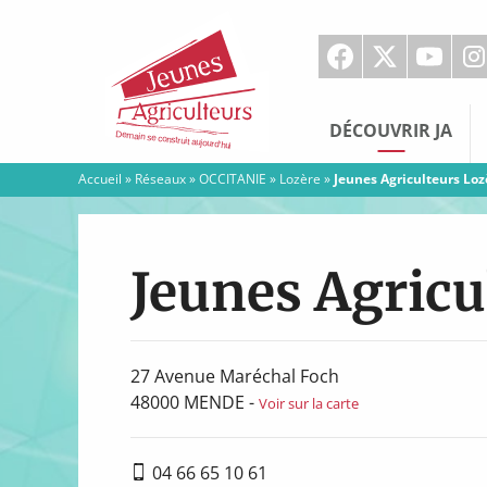
Jeunes
Agriculteurs
DÉCOUVRIR JA
Accueil
»
Réseaux
»
OCCITANIE
»
Lozère
»
Jeunes Agriculteurs Loz
Jeunes Agricu
27 Avenue Maréchal Foch
48000
MENDE
-
Voir sur la carte
04 66 65 10 61