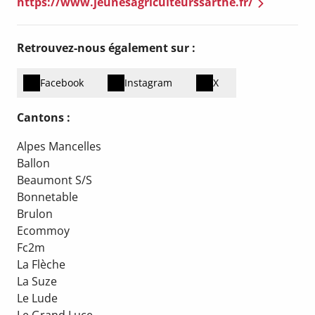
https://www.jeunesagriculteurssarthe.fr/
Retrouvez-nous également sur :
Facebook
Instagram
X
Cantons :
Alpes Mancelles
Ballon
Beaumont S/S
Bonnetable
Brulon
Ecommoy
Fc2m
La Flèche
La Suze
Le Lude