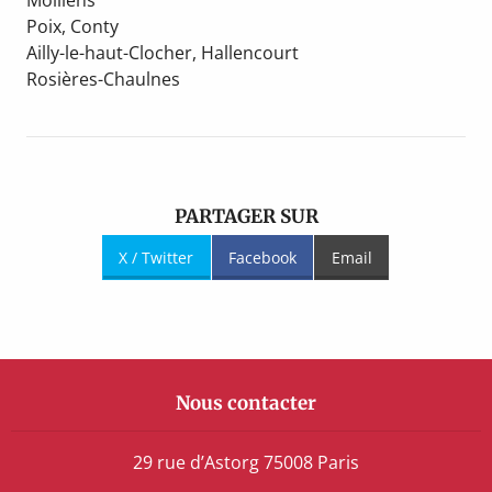
Molliens
Poix, Conty
Ailly-le-haut-Clocher, Hallencourt
Rosières-Chaulnes
PARTAGER SUR
X / Twitter
Facebook
Email
Nous contacter
29 rue d’Astorg 75008 Paris